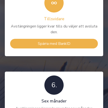
∞
Tillsvidare
Avstängningen ligger kvar tills du väljer att avsluta
den.
Spärra med BankID
6.
Sex månader