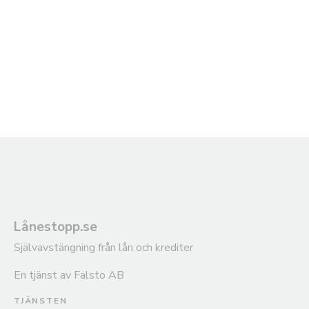
Lånestopp.se
Självavstängning från lån och krediter
En tjänst av Falsto AB
TJÄNSTEN