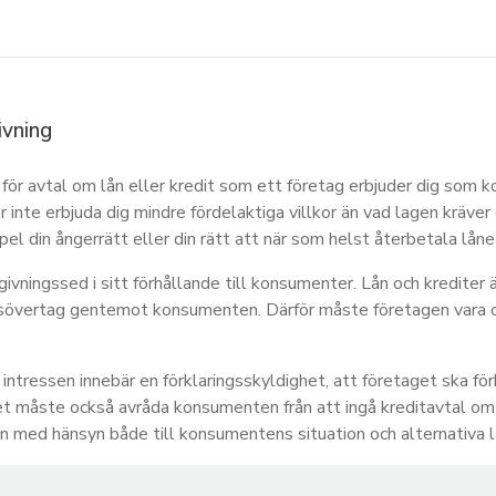
ivning
för avtal om lån eller kredit som ett företag erbjuder dig som 
år inte erbjuda dig mindre fördelaktiga villkor än vad lagen kräver 
pel din ångerrätt eller din rätt att när som helst återbetala lån
ivningssed i sitt förhållande till konsumenter. Lån och krediter 
onsövertag gentemot konsumenten. Därför måste företagen vara
ressen innebär en förklaringsskyldighet, att företaget ska för
et måste också avråda konsumenten från att ingå kreditavtal om 
n med hänsyn både till konsumentens situation och alternativa 