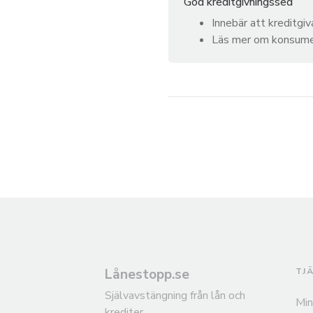
God kreditgivningssed
Innebär att kreditgiv
Läs mer om konsumen
Lånestopp.se
TJ
Självavstängning från lån och
Min
krediter