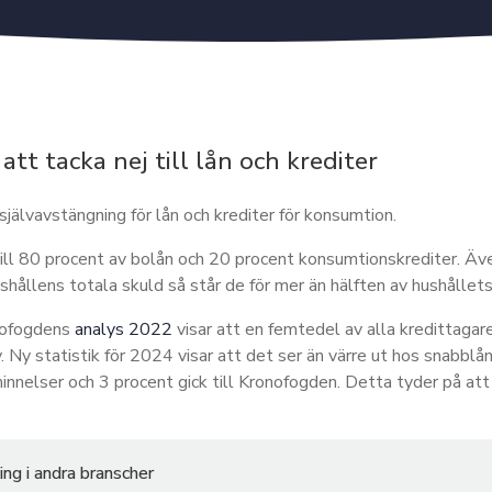
att tacka nej till lån och krediter
självavstängning för lån och krediter för konsumtion.
till 80 procent av bolån och 20 procent konsumtionskrediter. Ä
shållens totala skuld så står de för mer än hälften av hushållets
nofogdens
analys 2022
visar att en femtedel av alla kredittagar
v. Ny statistik för 2024 visar att det ser än värre ut hos snabbl
innelser och 3 procent gick till Kronofogden. Detta tyder på at
ng i andra branscher