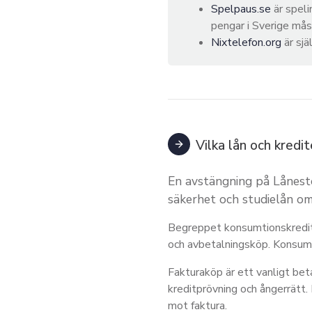
Spelpaus.se
är spel
pengar i Sverige mås
Nixtelefon.org
är sj
Vilka lån och kredi
En avstängning på Lånest
säkerhet och studielån om
Begreppet konsumtionskrediter
och avbetalningsköp. Konsum
Fakturaköp är ett vanligt be
kreditprövning och ångerrätt.
mot faktura.