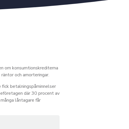
ven om konsumtionskrediterna
 räntor och amorteringar.
e fick betalningspåminnelser
åneföretagen där 30 procent av
t många låntagare får