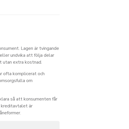
konsument. Lagen är tvingande
eller undvika att följa delar
et utan extra kostnad.
är ofta komplicerat och
 omsorgsfulla om
klara så att konsumenten får
kreditavtalet är
låneformer.