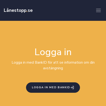
Lånestopp
.
se
Logga in
Logga in med BankID för att se information om din
avstängning
LOGGA IN MED BANKID